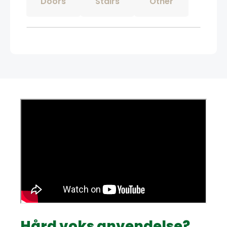
Doors
Stairs
Other
Hård voks anvendelse?