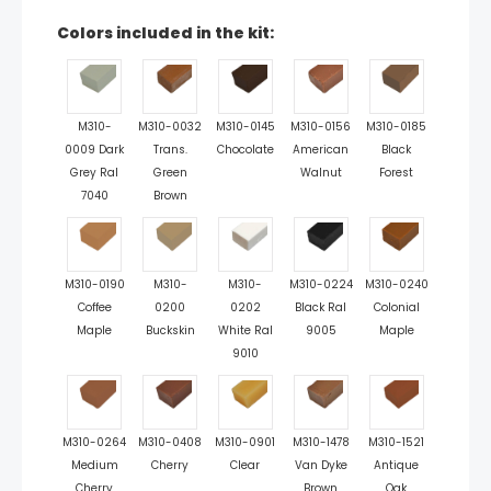
Colors included in the kit:
M310-
M310-0032
M310-0145
M310-0156
M310-0185
0009 Dark
Trans.
Chocolate
American
Black
Grey Ral
Green
Walnut
Forest
7040
Brown
M310-0190
M310-
M310-
M310-0224
M310-0240
Coffee
0200
0202
Black Ral
Colonial
Maple
Buckskin
White Ral
9005
Maple
9010
M310-0264
M310-0408
M310-0901
M310-1478
M310-1521
Medium
Cherry
Clear
Van Dyke
Antique
Cherry
Brown
Oak