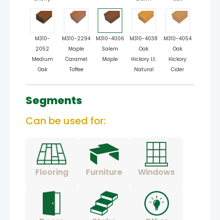
M310-
M310-2294
M310-4006
M310-4038
M310-4054
2052
Maple
Salem
Oak
Oak
Medium
Caramel
Maple
Hickory Lt.
Hickory
Oak
Toffee
Natural
Cider
Segments
Can be used for:
Flooring
Furniture
Windows