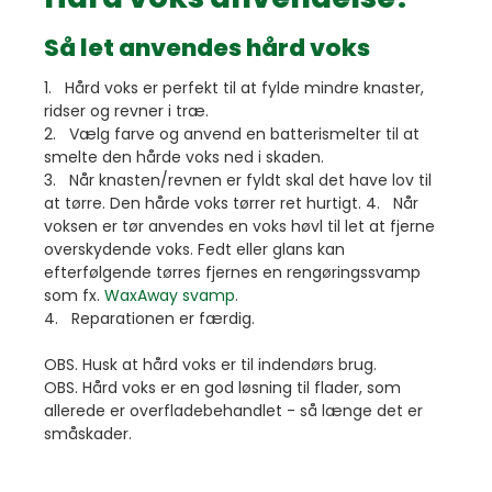
Så let anvendes hård voks
1. Hård voks er perfekt til at fylde mindre knaster,
ridser og revner i træ.
2. Vælg farve og anvend en batterismelter til at
smelte den hårde voks ned i skaden.
3. Når knasten/revnen er fyldt skal det have lov til
at tørre. Den hårde voks tørrer ret hurtigt. 4. Når
voksen er tør anvendes en voks høvl til let at fjerne
overskydende voks. Fedt eller glans kan
efterfølgende tørres fjernes en rengøringssvamp
som fx.
WaxAway svamp
.
4. Reparationen er færdig.
OBS. Husk at hård voks er til indendørs brug.
OBS. Hård voks er en god løsning til flader, som
allerede er overfladebehandlet - så længe det er
småskader.